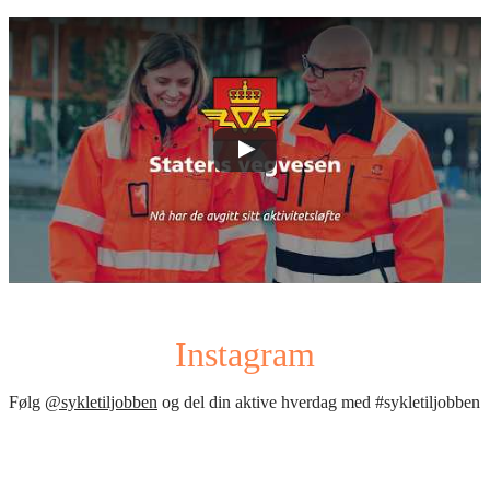
Instagram
Følg
@sykletiljobben
og del din aktive hverdag med #sykletiljobben