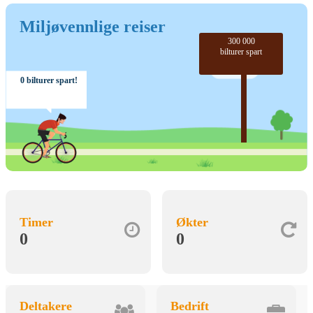
Miljøvennlige reiser
300 000
bilturer spart
0 bilturer spart!
Timer
Økter
0
0
Deltakere
Bedrift